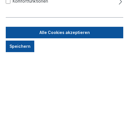
Komfortfunktionen
Anmelden
Ich bin Neukunde!
Alle Cookies akzeptieren
Kontotyp*
Speichern
Anrede
Titel
Vorname*