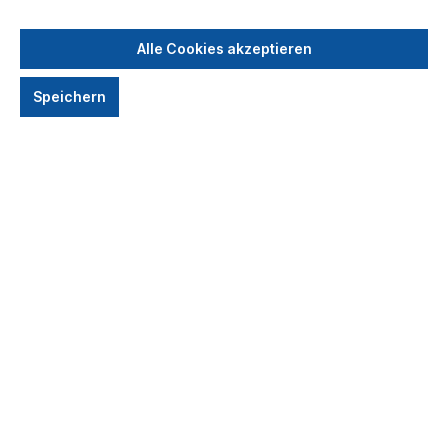
Seminare
Seminare für Azubis
Alle Cookies akzeptieren
Standardsoftware
Speichern
Lexikon
Kontakt
Profitieren Sie ...
von unserem Expertenwissen zu aktuellen