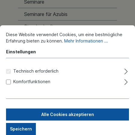
Seminare
Seminare für Azubis
Standardsoftware
Diese Website verwendet Cookies, um eine bestmögliche
Lexikon
Erfahrung bieten zu können.
Mehr Informationen ...
Kontakt
Einstellungen
Technisch erforderlich
Komfortfunktionen
Alle Cookies akzeptieren
Speichern