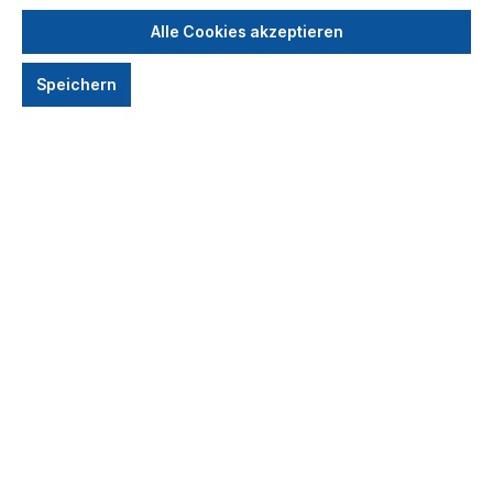
Alle Cookies akzeptieren
Speichern
Anzahl
Preis pro Teilnehmer
1.690,00 €*
Bis
2
1.450,00 €*
Bis
6
850,00 €*
Ab
7
Preise inkl. MwSt.
Seminartyp
Inhouse-Kurs
Online-Kurs