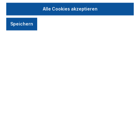
Alle Cookies akzeptieren
Speichern
Anzahl
Preis pro Teilnehmer
2.450,00 €*
Bis
2
2.250,00 €*
Bis
6
1.850,00 €*
Ab
7
Preise inkl. MwSt.
Seminartyp
Inhouse-Kurs
Online-Kurs